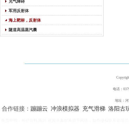
充气障碍
军用反射体
海上靶标，反射体
隧道高温蒸汽囊
网站首页
|
关于我们
|
产品展
Copyri
电话：0379-
地址：河
合作链接：
蹦蹦云
冲浪模拟器
充气滑梯
洛阳古
免责申明：有些资料,图片,视频等素材来源于网络，如有侵权联系管理员