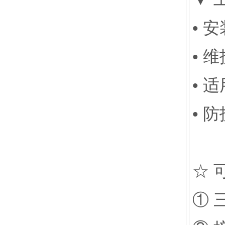
• 
• 
• 
• 
☆ 
① 